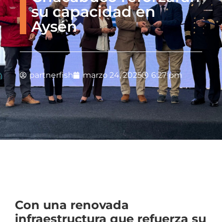
su capacidad en
Aysén
partnerfish
marzo 24, 2025
6:27 pm
Con una renovada
infraestructura que refuerza su