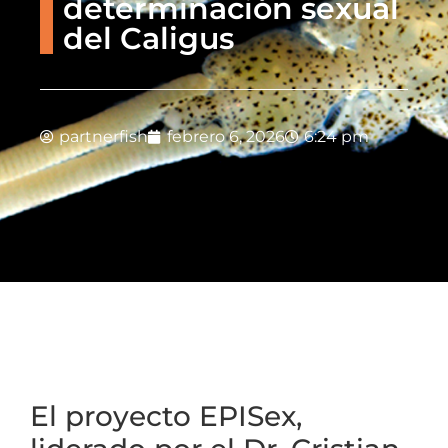
determinación sexual
del Caligus
partnerfish
febrero 6, 2026
6:24 pm
El proyecto EPISex,