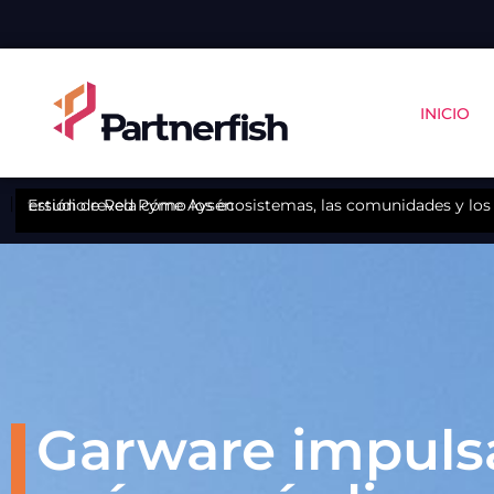
INICIO
nda versión de Red Pyme Aysén
Estudio revela cómo los ecosistemas, las comunidades y los 
Garware impuls