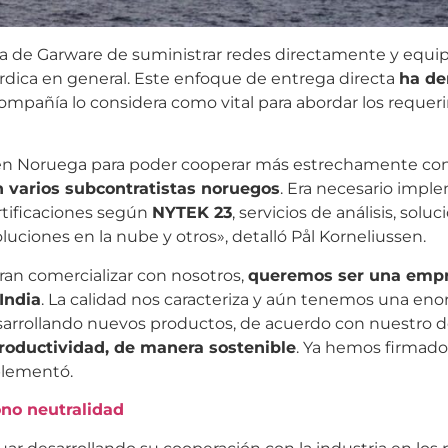
egia de Garware de suministrar redes directamente y equi
órdica en general. Este enfoque de entrega directa
ha de
 compañía lo considera como vital para abordar los reque
en Noruega para poder cooperar más estrechamente con
 varios subcontratistas noruegos
. Era necesario impl
ertificaciones según
NYTEK 23
, servicios de análisis, solu
luciones en la nube y otros», detalló Pål Korneliussen.
eran comercializar con nosotros,
queremos ser una emp
India
. La calidad nos caracteriza y aún tenemos una en
arrollando nuevos productos, de acuerdo con nuestro 
productividad, de manera sostenible
. Ya hemos firmad
plementó.
no neutralidad