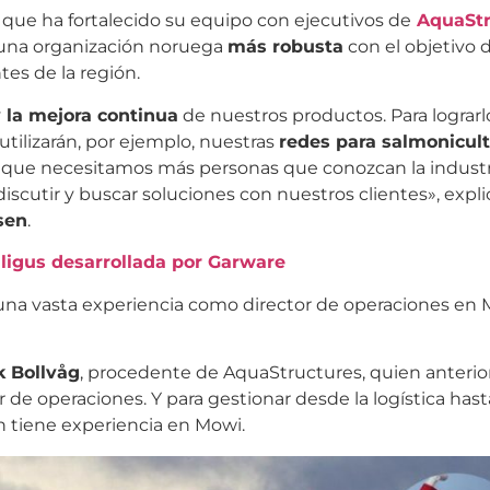
que ha fortalecido su equipo con ejecutivos de
AquaStr
 una organización noruega
más robusta
con el objetivo 
tes de la región.
y la mejora continua
de nuestros productos. Para lograrl
utilizarán, por ejemplo, nuestras
redes para salmonicul
a que necesitamos más personas que conozcan la industr
cutir y buscar soluciones con nuestros clientes», expli
sen
.
cáligus desarrollada por Garware
 una vasta experiencia como director de operaciones en 
k Bollvåg
, procedente de AquaStructures, quien anteri
de operaciones. Y para gestionar desde la logística hast
n tiene experiencia en Mowi.