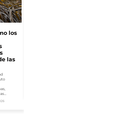
SALMONICULTURA
onal
Consejo del Salmón
presenta nuevo
Reporte de Impacto
nentes
Sostenible y consolida
seis años de medición
acados
continua
nacionales
lica e
El sexto Reporte de Impacto Sostenible
o continúa
reúne más de 140 indicadores y da
continuidad a un ejercicio de
026
transparencia activa...
By
Partnerfish
agosto 4, 2026