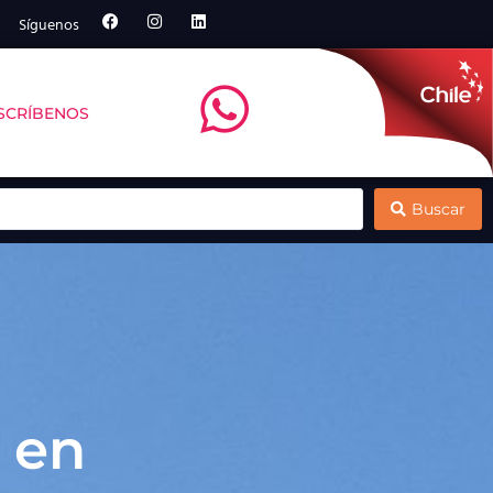
Síguenos
SCRÍBENOS
 principales exponentes
Consejo del Salmón presenta nuevo Reporte
Buscar
 en