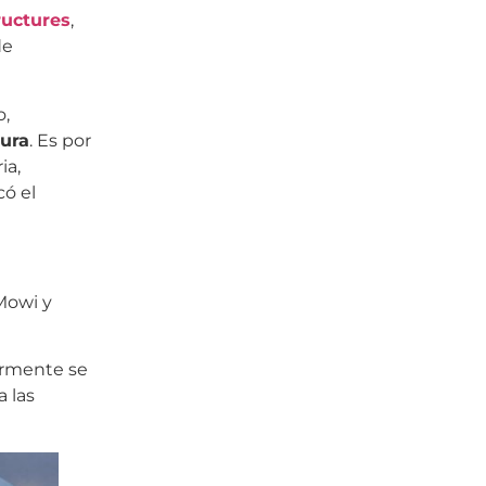
uctures
,
de
o,
tura
. Es por
ia,
có el
Mowi y
ormente se
a las