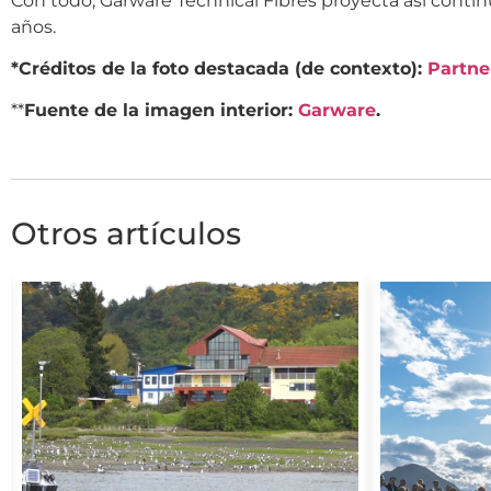
Con todo, Garware Technical Fibres proyecta así contin
años.
*Créditos de la foto destacada (de contexto):
Partne
**
Fuente de la imagen interior:
Garware
.
Otros artículos