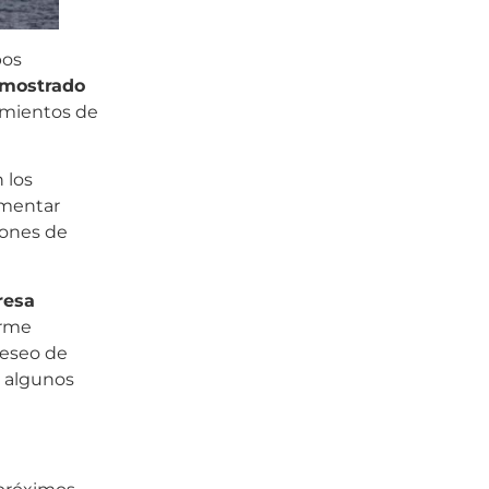
pos
mostrado
rimientos de
 los
ementar
ciones de
resa
orme
deseo de
o algunos