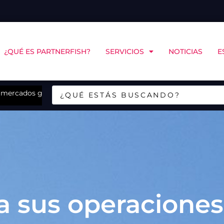
¿QUÉ ES PARTNERFISH?
SERVICIOS
NOTICIAS
E
mercados globales definen el futuro de las algas en Chile
XI Congreso Nacional de Acuicultura presenta a sus
a sus operaciones