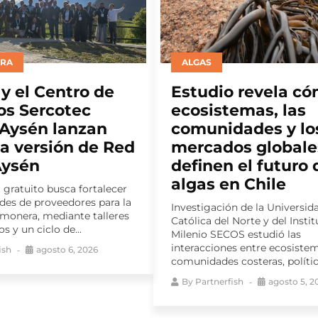
ACUICULTURA
 revela cómo los
XI Congreso Naci
emas, las
de Acuicultura
dades y los
presenta a sus
os globales
principales expo
 el futuro de las
Con la participación de dest
n Chile
referentes nacionales e inter
en investigación, gestión púb
n de la Universidad
innovación acuícola, el event
 Norte y del Instituto
avanzando...
OS estudió las
By
Partnerfish
agosto 4, 2
s entre ecosistemas,
costeras, políticas...
ish
agosto 5, 2026