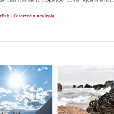
uar desarrollando su cooperación con la industria en los
rfish
–
Directorio Acuícola
.