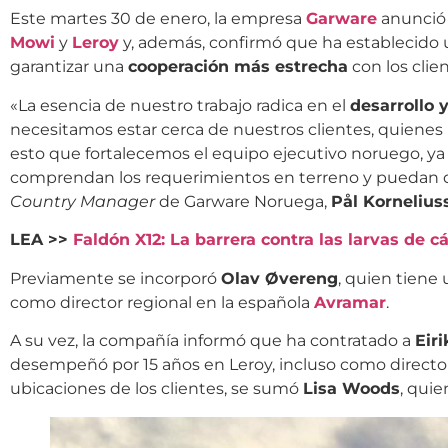
Este martes 30 de enero, la empresa
Garware
anunció 
Mowi
y
Leroy
y, además, confirmó que ha establecido
garantizar una
cooperación más estrecha
con los clien
«La esencia de nuestro trabajo radica en el
desarrollo 
necesitamos estar cerca de nuestros clientes, quienes 
esto que fortalecemos el equipo ejecutivo noruego, y
comprendan los requerimientos en terreno y puedan dis
Country Manager
de Garware Noruega,
Pål Kornelius
LEA >>
Faldón X12: La barrera contra las larvas de 
Previamente se incorporó
Olav Øvereng
, quien tiene
como director regional en la española
Avramar
.
A su vez, la compañía informó que ha contratado a
Eiri
desempeñó por 15 años en Leroy, incluso como director 
ubicaciones de los clientes, se sumó
Lisa Woods
, quie