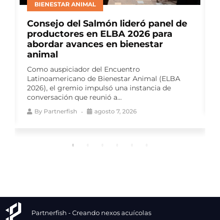
MITILICULTURA
el de
Nuevos mercados y educación
ra
ambiental marcan reporte de
sostenibilidad de Landes en Chiloé
Landes Mussels obtuvo este año la habilitación
para exportar choritos a Rusia y sometió sus
centros de cultivo a auditorías...
ELBA
de
By
Partnerfish
agosto 7, 2026
Partnerfish - Creando nexos acuícolas