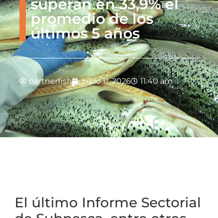
superan en 33,9% el
promedio de los
últimos 5 años
partnerfish
junio 11, 2026
11:40 am
El último Informe Sectorial