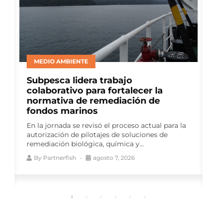
BIENESTAR ANIMAL
Consejo del Salmón lideró panel de
productores en ELBA 2026 para
abordar avances en bienestar
animal
Como auspiciador del Encuentro
Latinoamericano de Bienestar Animal (ELBA
2026), el gremio impulsó una instancia de
conversación que reunió a...
By
Partnerfish
agosto 7, 2026