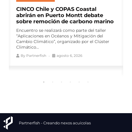
Multi X y el Centro de Negocios
Sercotec Puerto Aysén lanzan
segunda versión de Red Pyme
Aysén
El programa gratuito busca fortalecer las
capacidades de proveedores para la industria
salmonera, mediante talleres especializados y
un ciclo de...
By
Partnerfish
agosto 6, 2026
Partnerfish - Creando nexos acuícolas