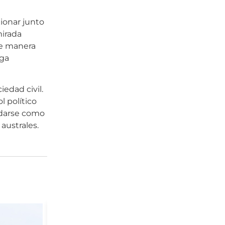
ionar junto
mirada
de manera
iga
edad civil.
l político
idarse como
australes.