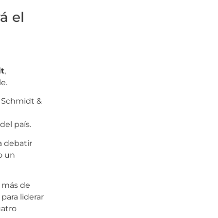
á el
t
,
e.
, Schmidt &
del país.
a debatir
o un
a más de
para liderar
uatro