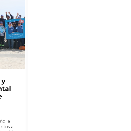
ACUICULTURA
PAS
Multi X y el Centro de
n
Negocios Sercotec
ate
Puerto Aysén lanzan
e
segunda versión de Red
Pyme Aysén
parte del
El programa gratuito busca fortalecer
os y
las capacidades de proveedores para la