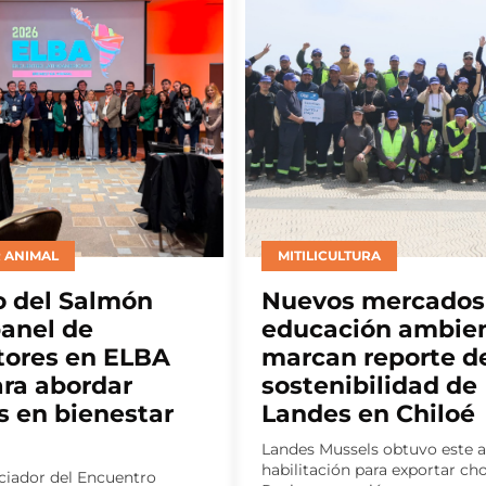
TURA
INVESTIGACIÓN
 mercados y
CINCO Chile y CO
ión ambiental
Coastal abrirán e
 reporte de
Puerto Montt deb
bilidad de
sobre remoción d
 en Chiloé
carbono marino
els obtuvo este año la
Encuentro se realizará como 
 para exportar choritos a
taller “Aplicaciones en Océan