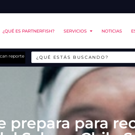
¿QUÉ ES PARTNERFISH?
SERVICIOS
NOTICIAS
E
sostenibilidad de Landes en Chiloé
CINCO Chile y COPAS Coastal abrirán en Puerto Mo
e prepara para rec