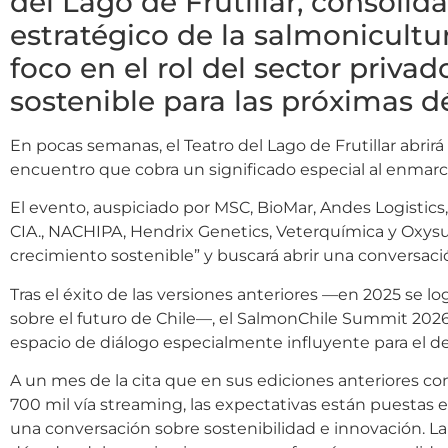
del Lago de Frutillar, consolid
estratégico de la salmonicultu
foco en el rol del sector priv
sostenible para las próximas d
En pocas semanas, el Teatro del Lago de Frutillar abrirá
encuentro que cobra un significado especial al enmar
El evento, auspiciado por MSC, BioMar, Andes Logistic
CIA., NACHIPA, Hendrix Genetics, Veterquímica y Oxysur
crecimiento sostenible” y buscará abrir una conversació
Tras el éxito de las versiones anteriores —en 2025 se lo
sobre el futuro de Chile—, el SalmonChile Summit 2026
espacio de diálogo especialmente influyente para el des
A un mes de la cita que en sus ediciones anteriores c
700 mil vía streaming, las expectativas están puestas 
una conversación sobre sostenibilidad e innovación. La 