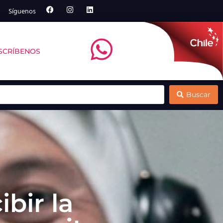
Síguenos
SCRÍBENOS
ntt debate sobre remoción de carbono marino
Multi X y el Centro de Negocios Sercotec
Buscar
ibir la