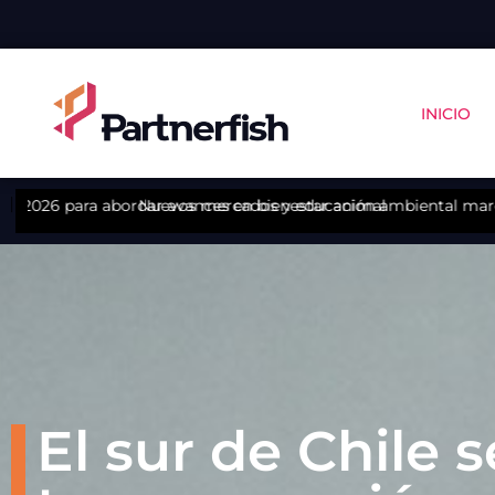
INICIO
abordar avances en bienestar animal
Nuevos mercados y educación ambiental marcan reporte de 
El sur de Chile s