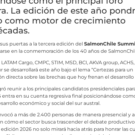
ándose como el principal foro
ra. La edición de este año pondr
ado como motor de crecimiento
écadas.
 sus puertas a la tercera edición del
SalmonChile Summi
carse en la conmemoración de los 40 años de SalmonChil
s, LATAM Cargo, CMPC, STIM, MSD, BCI, AKVA group, ACHS
 se desarrollará este año bajo el lema “Certezas para un
n directa sobre las brechas que hoy frenan el desarrollo 
gró reunir a los principales candidatos presidenciales par
 entra en su cuenta regresiva final posicionándose com
arrollo económico y social del sur austral.
onvocó a más de 2.400 personas de manera presencial y 
en cómo el sector busca trascender el debate productivo 
edición 2026 no solo mirará hacia atrás para honrar las c