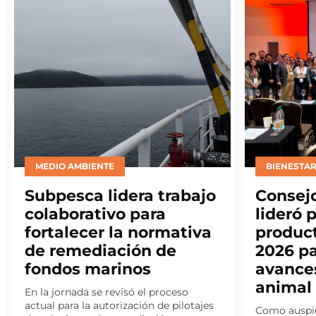
BIENESTAR ANIMAL
MITILICUL
Consejo del Salmón
Nuevos
lideró panel de
educac
productores en ELBA
marcan
2026 para abordar
sosteni
avances en bienestar
Landes
animal
Landes Muss
habilitación
Como auspiciador del Encuentro