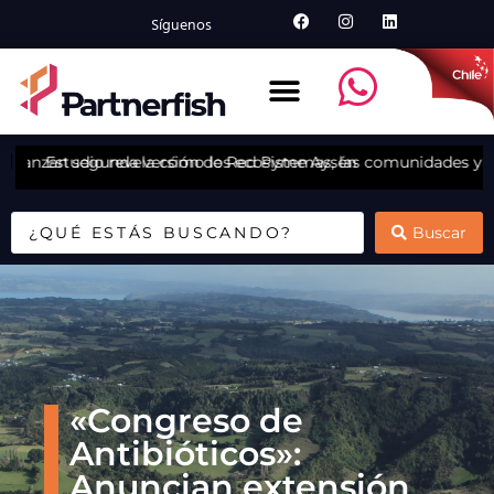
Síguenos
n lanzan segunda versión de Red Pyme Aysén
Estudio revela cómo los ecosistemas, las comunidades y los 
X
Buscar
«Congreso de
Antibióticos»:
Anuncian extensión