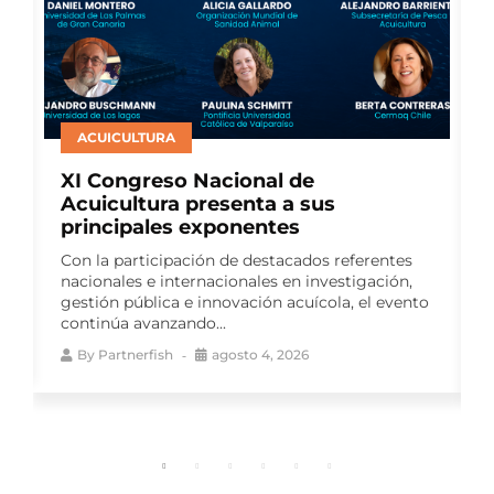
SALMONICULTURA
Consejo del Salmón presenta nuevo
Reporte de Impacto Sostenible y
consolida seis años de medición
continua
El sexto Reporte de Impacto Sostenible reúne
o
más de 140 indicadores y da continuidad a un
ejercicio de transparencia activa...
By
Partnerfish
agosto 4, 2026