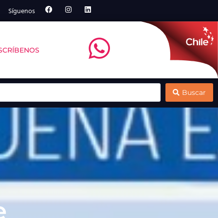
Síguenos
SCRÍBENOS
en la zona financiado por el GORE de Los Lagos
Destacan aporte estratégico de la región de
Buscar
e