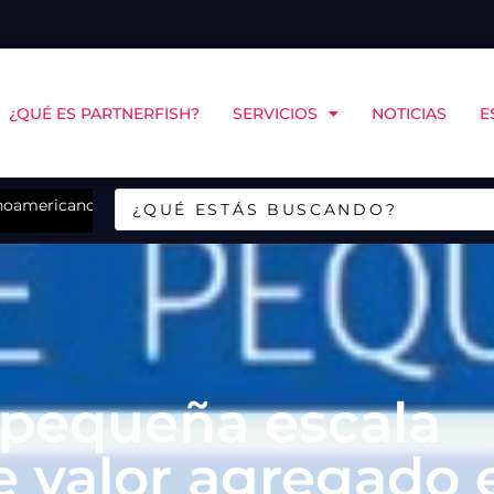
¿QUÉ ES PARTNERFISH?
SERVICIOS
NOTICIAS
E
 estrategia de crecimiento
Se inicia programa para potenciar la mitilicultura 
 pequeña escala
e valor agregado 