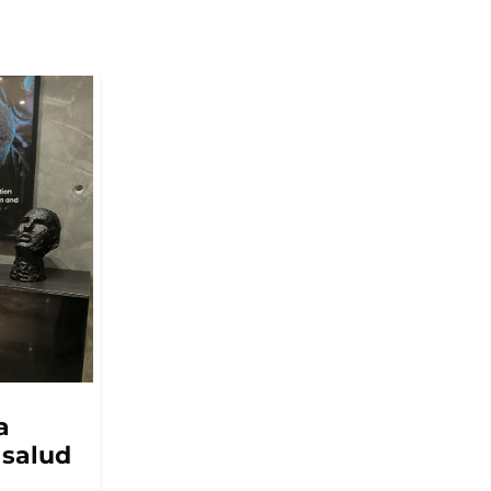
MITILICULTURA
a
Se inicia programa para
 salud
potenciar la
mitilicultura en la zona