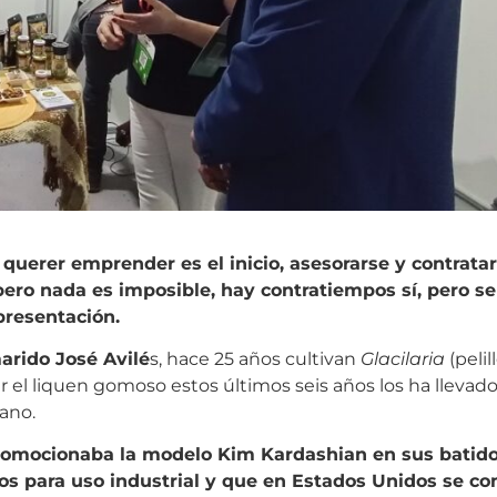
 querer emprender es el inicio, asesorarse y contrata
 pero nada es imposible, hay contratiempos sí, pero s
 presentación.
arido José Avilé
s, hace 25 años cultivan
Glacilaria
(peli
lar el liquen gomoso estos últimos seis años los ha llevad
ano.
romocionaba la modelo Kim Kardashian en sus batido
s para uso industrial y que en Estados Unidos se co