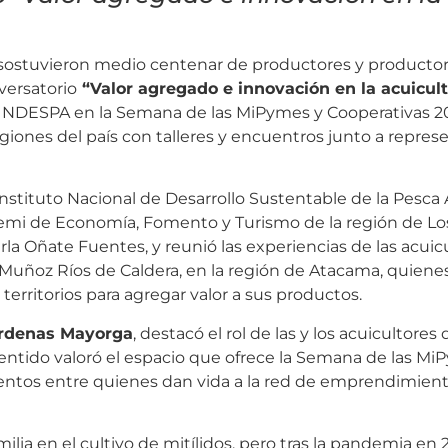
 sostuvieron medio centenar de productores y productor
versatorio
“Valor agregado e innovación en la acuicul
s de INDESPA en la Semana de las MiPymes y Cooperativas 20
giones del país con talleres y encuentros junto a repres
 Instituto Nacional de Desarrollo Sustentable de la Pesca 
remi de Economía, Fomento y Turismo de la región de Los
a Oñate Fuentes, y reunió las experiencias de las acuic
a Muñoz Ríos de Caldera, en la región de Atacama, quiene
territorios para agregar valor a sus productos.
árdenas Mayorga
, destacó el rol de las y los acuicultore
sentido valoró el espacio que ofrece la Semana de las Mi
ientos entre quienes dan vida a la red de emprendimien
ilia en el cultivo de mitílidos, pero tras la pandemia en 