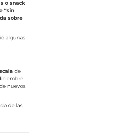
s o snack
e “sin
ada sobre
dió algunas
Escala
de
 diciembre
o de nuevos
do de las