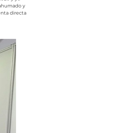
o ahumado y
enta directa