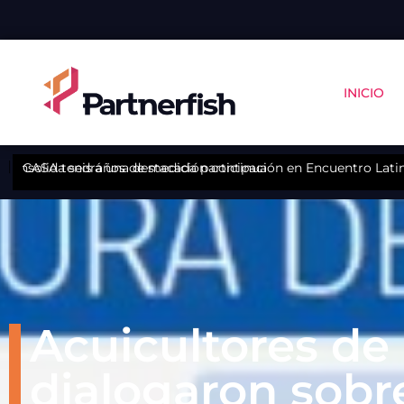
INICIO
cano de Bienestar Animal
Sudvet incorpora a nuevo gerente de salud como parte de su
Acuicultores de
dialogaron sobr