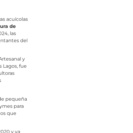
as acuícolas
tura de
24, las
entantes del
Artesanal y
 Lagos, fue
ultoras
s
s de pequeña
Pymes para
tos que
2020 y ya