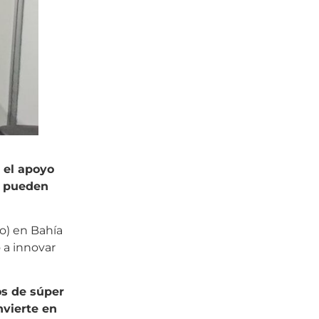
r el apoyo
e pueden
llo) en Bahía
o a innovar
s de súper
nvierte en