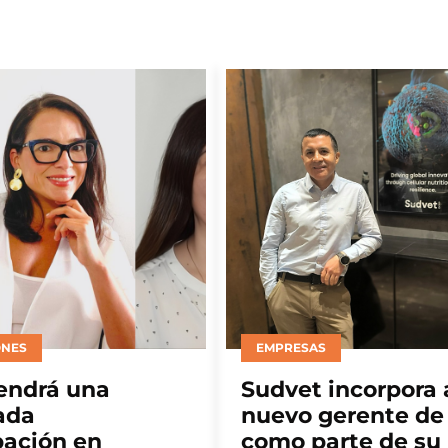
ONES
EMPRESAS
endrá una
Sudvet incorpora 
ada
nuevo gerente de
pación en
como parte de su