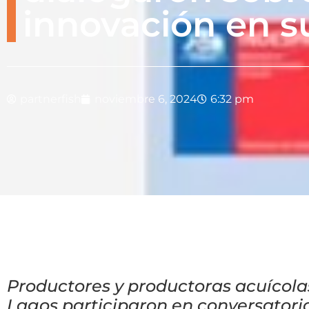
innovación en su
partnerfish
noviembre 6, 2024
6:32 pm
Productores y productoras acuícola
Lagos participaron en conversatori