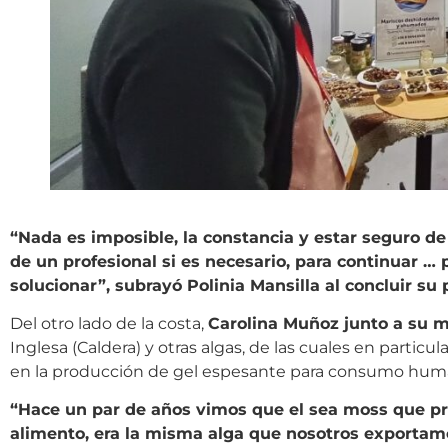
“Nada es imposible, la constancia y estar seguro de
de un profesional si es necesario, para continuar …
solucionar”, subrayó Polinia Mansilla al concluir su
Del otro lado de la costa,
Carolina Muñoz junto a su m
Inglesa (Caldera) y otras algas, de las cuales en particu
en la producción de gel espesante para consumo hum
“Hace un par de años vimos que el sea moss que p
alimento, era la misma alga que nosotros exportamo