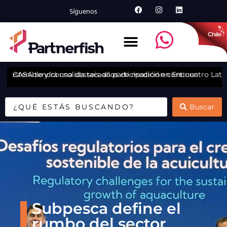
Síguenos
 Sostenible y consolida seis años de medición continua
CASA tendrá una destacada participación en Encuentro Lat
S
Buscar
Subpesca define el
rumbo del sector