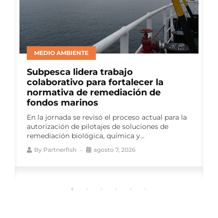
BIENESTAR ANIMAL
Consejo del Salmón lideró panel de
productores en ELBA 2026 para
abordar avances en bienestar
animal
Como auspiciador del Encuentro
Latinoamericano de Bienestar Animal (ELBA
2026), el gremio impulsó una instancia de
conversación que reunió a...
By
Partnerfish
agosto 7, 2026