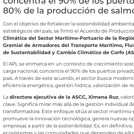
concentra el 90% de los puerto
80% de la producción de salmó
Con el objetivo de fortalecer la sostenibilidad ambienta
estratégicos del país, se firmó el Acuerdo de Producci
Climática del Sector Marítimo-Portuario de la Regi
Gremial de Armadores del Transporte Marítimo, Fluv
de Sustentabilidad y Cambio Climático de Corfo (A
El APL se enmarca en un contexto de crecimiento soste
carga nacional, concentra el 90% de los puertos privad
país. A través de este acuerdo, el sector busca modern
eficiencia energética, gestión hídrica, valorización de
La
directora ejecutiva de la ASCC, Ximena Ruz
, valo
clave. Significa mirar más allá de la gestión individual 
transformadora. Este enfoque sitúa al sector marítimo-
promueve la innovación tecnológica, genera nuevas op
empresas a partir de la sostenibilidad. Es, en definiti
ecosistemas y las comunidades que dependen de ellos