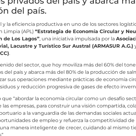
s privados del país y abarca má
n del país.
l y la eficiencia productiva en uno de los sectores logíst
ón Limpia (APL)
“Estrategia de Economía Circular y Neu
ón de Los Lagos”
, una iniciativa impulsada por la
Asociac
ial, Lacustre y Turístico Sur Austral (ARMASUR A.G.)
y
SCC)
.
nido del sector, que hoy moviliza más del 60% del tone
os del país y abarca más del 80% de la producción de sa
izar sus operaciones mediante prácticas de economía circ
 residuos y reducción progresiva de gases de efecto inver
ró que “abordar la economía circular como un desafío sect
de las empresas, para construir una visión compartida, col
portuario a la vanguardia de las demandas sociales actua
ortunidades de empleo y refuerza la competitividad de 
va, una manera inteligente de crecer, cuidando al mismo t
”.