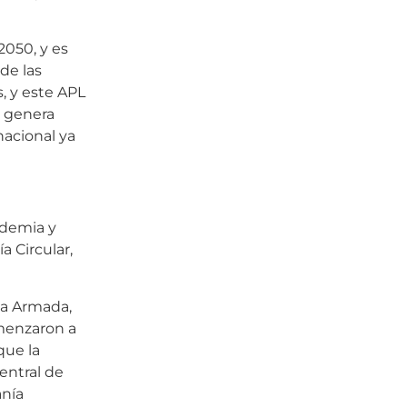
2050, y es
de las
, y este APL
s genera
nacional ya
ademia y
a Circular,
la Armada,
menzaron a
que la
entral de
anía