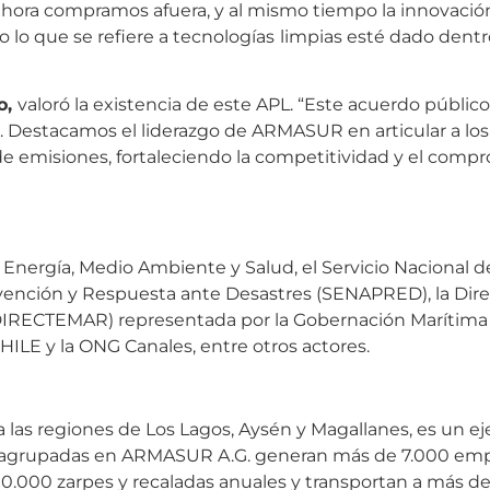
hora compramos afuera, y al mismo tiempo la innovación
o lo que se refiere a tecnologías
limpias esté dado dentr
o,
valoró la existencia de este APL. “Este acuerdo públic
o. Destacamos el liderazgo de ARMASUR en articular a los
 de emisiones, fortaleciendo la competitividad y el comp
e Energía, Medio Ambiente y Salud, el Servicio Nacional d
evención y Respuesta ante Desastres (SENAPRED), la Dir
 (DIRECTEMAR) representada por la Gobernación Marítima
HILE y la ONG Canales, entre otros actores.
a las regiones de Los Lagos, Aysén y Magallanes, es un eje
s agrupadas en ARMASUR A.G. generan más de 7.000 em
00.000 zarpes y recaladas anuales y transportan a más de