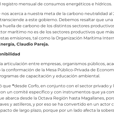
l registro mensual de consumos energéticos e hídricos.
 nos acerca a nuestra meta de la carbono neutralidad al 
 transciende a este gobierno. Debemos resaltar que una 
a huella de carbono de los distintos sectores productivos
ector marítimo no es de los sectores productivos que má
 estas emisiones, tal como la Organización Marítima Inter
nergía, Claudio Pareja.
enibilidad
la articulación entre empresas, organismos públicos, ac
omo la conformación de la Mesa Público-Privada de Economí
 programas de capacitación y educación ambiental.
ó que
“
desde Corfo, en conjunto con el sector privado y 
on un comité específico y con instrumentos que ya co
ue abarca desde la Octava Región hasta Magallanes, por
es y astilleros, y por eso se ha convertido en un actor c
pacto de largo plazo, porque por un lado afecta la sober