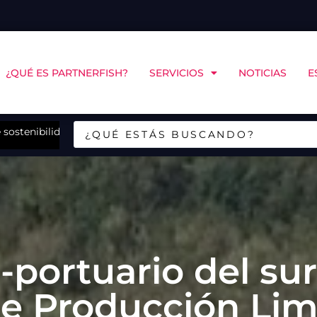
¿QUÉ ES PARTNERFISH?
SERVICIOS
NOTICIAS
E
sostenibilidad de Landes en Chiloé
CINCO Chile y COPAS Coastal abrirán en Puerto Mo
portuario del sur
e Producción Lim