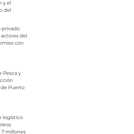
 y el
o del
o-privado
 actores del
romiso con
e Pesca y
ección
 de Puerto
 logístico
pleos
 7 millones