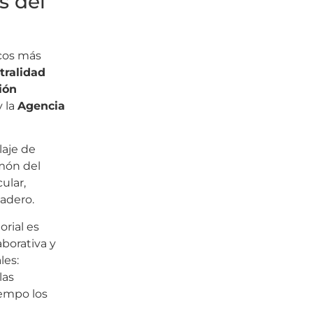
s del
icos más
tralidad
ión
 la
Agencia
laje de
lmón del
ular,
nadero.
orial es
aborativa y
les:
las
iempo los