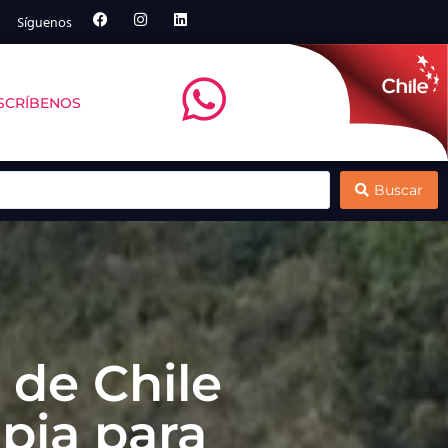
Síguenos
SCRÍBENOS
ntt debate sobre remoción de carbono marino
Multi X y el Centro de Negocios Sercotec
Buscar
 de Chile
pia para