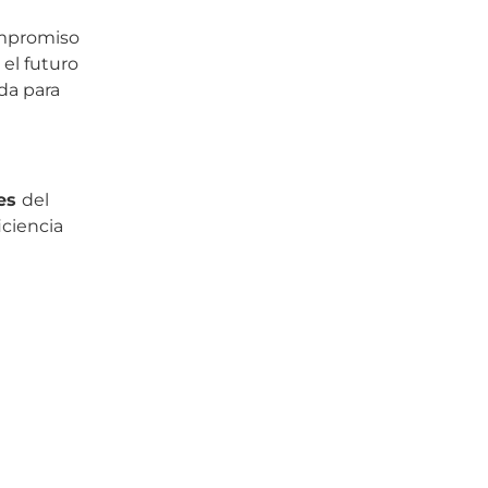
ompromiso
el futuro
ada para
les
del
iciencia