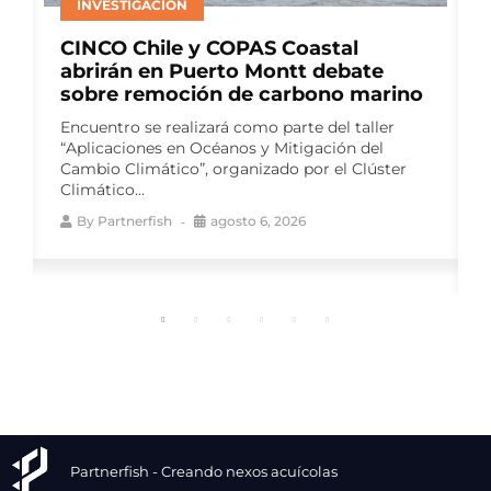
ACUICULTURA
Multi X y el Centro de Negocios
Sercotec Puerto Aysén lanzan
segunda versión de Red Pyme
Aysén
El programa gratuito busca fortalecer las
capacidades de proveedores para la industria
salmonera, mediante talleres especializados y
un ciclo de...
By
Partnerfish
agosto 6, 2026
Partnerfish - Creando nexos acuícolas