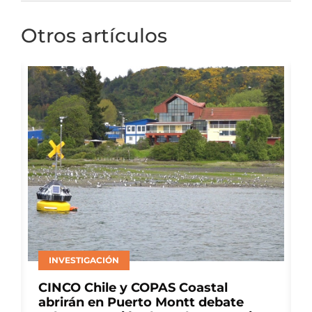
Otros artículos
ÓN
ACUICULTURA
e y COPAS Coastal
Multi X y el Cent
 Puerto Montt debate
Sercotec Puerto 