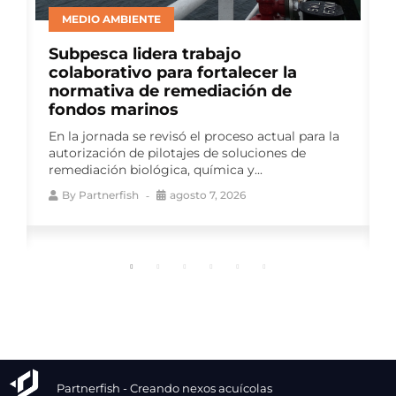
BIENESTAR ANIMAL
Consejo del Salmón lideró panel de
productores en ELBA 2026 para
abordar avances en bienestar
animal
Como auspiciador del Encuentro
Latinoamericano de Bienestar Animal (ELBA
2026), el gremio impulsó una instancia de
conversación que reunió a...
By
Partnerfish
agosto 7, 2026
Partnerfish - Creando nexos acuícolas