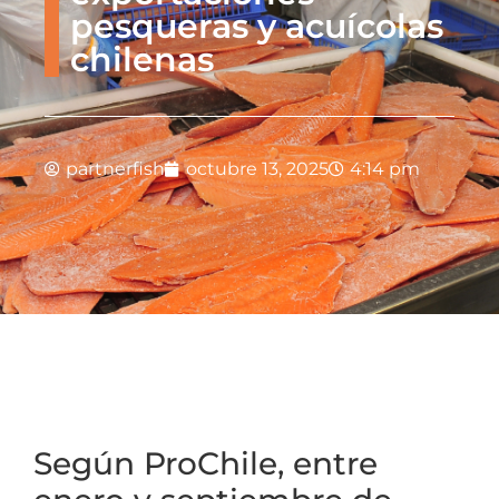
pesqueras y acuícolas
chilenas
partnerfish
octubre 13, 2025
4:14 pm
Según ProChile,
entre