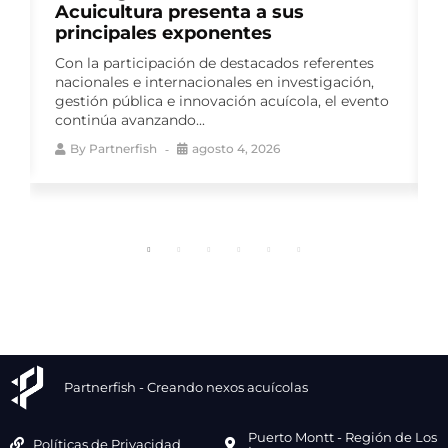
Reporte de Impacto Sostenible y
consolida seis años de medición
continua
El sexto Reporte de Impacto Sostenible reúne
o
más de 140 indicadores y da continuidad a un
ejercicio de transparencia activa...
By
Partnerfish
agosto 4, 2026
Partnerfish - Creando nexos acuícolas
Puerto Montt - Región de Los
Políticas de Privacidad