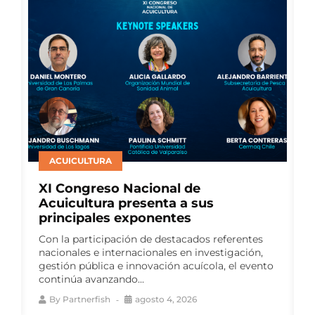
SALMONICULTURA
Consejo del Salmón presenta nuevo
Reporte de Impacto Sostenible y
consolida seis años de medición
continua
El sexto Reporte de Impacto Sostenible reúne
o
más de 140 indicadores y da continuidad a un
ejercicio de transparencia activa...
By
Partnerfish
agosto 4, 2026