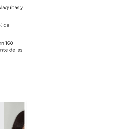
laquitas y
% de
on 168
ante de las