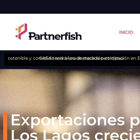
INICIO
 consolida seis años de medición continua
CASA tendrá una destacada participación en Encuentro Lat
Exportaciones p
Los Lagos creci