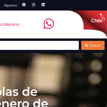
Síguenos
SCRÍBENOS
rte de su estrategia de crecimiento
Se inicia programa para potenciar la mitili
Buscar
las de
enero de