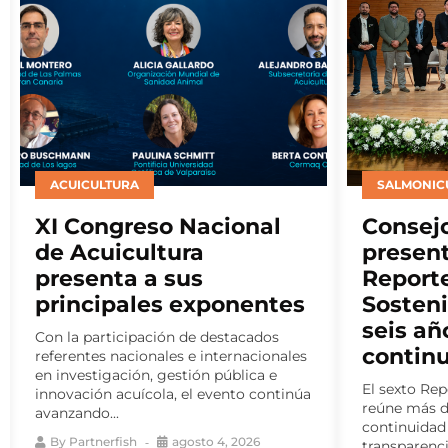
SALMONICULTURA
INSTITUCI
Consejo del Salmón
CASA t
presenta nuevo
destac
Reporte de Impacto
partici
Sostenible y consolida
Encuen
seis años de medición
Latino
continua
Bienes
El sexto Reporte de Impacto Sostenible
ELBA 2026 c
reúne más de 140 indicadores y da
programa de
continuidad a un ejercicio de
espacios de
transparencia activa...
fortalecer el