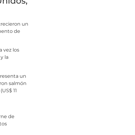
Unidos,
crecieron un
amento de
 vez los
y la
presenta un
eron salmón
 (US$ 11
rne de
tos