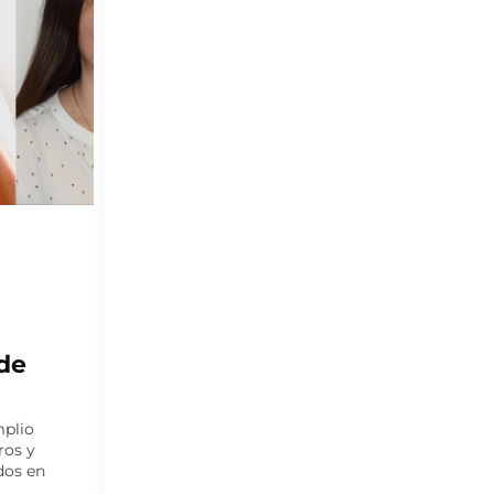
MITILICULTURA
a
Se inicia programa para
 salud
potenciar la
mitilicultura en la zona
financiado por el GORE
de Los Lagos
 Imilan,
Iniciativa busca fortalecer la cadena de
narias por
valor de la mitilicultura en la región de
e y
Los Lagos mediante la transferencia
utivas...
de...