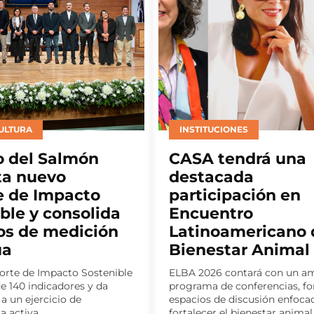
ONES
EMPRESAS
endrá una
Sudvet incorpora 
ada
nuevo gerente de
pación en
como parte de su
tro
estrategia de
americano de
crecimiento
tar Animal
El médico veterinario Marcelo
Licenciado en Ciencias Veteri
ontará con un amplio
la Universidad Austral de Chil
 conferencias, foros y
Diplomado en Habilidades Ejec
 discusión enfocados en
 bienestar animal...