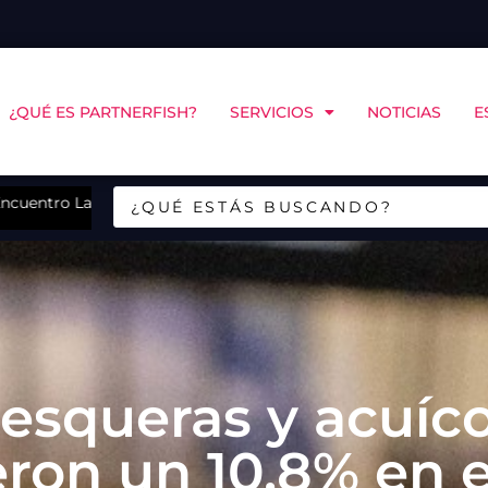
¿QUÉ ES PARTNERFISH?
SERVICIOS
NOTICIAS
E
inoamericano de Bienestar Animal
Sudvet incorpora a nuevo gerente de salud como pa
esqueras y acuíco
eron un 10,8% en 