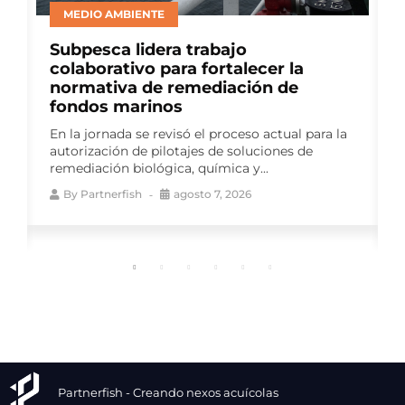
BIENESTAR ANIMAL
Consejo del Salmón lideró panel de
productores en ELBA 2026 para
abordar avances en bienestar
animal
Como auspiciador del Encuentro
Latinoamericano de Bienestar Animal (ELBA
2026), el gremio impulsó una instancia de
conversación que reunió a...
By
Partnerfish
agosto 7, 2026
Partnerfish - Creando nexos acuícolas