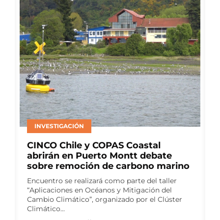
ACUICULTURA
Multi X y el Centro de Negocios
Sercotec Puerto Aysén lanzan
segunda versión de Red Pyme
Aysén
El programa gratuito busca fortalecer las
capacidades de proveedores para la industria
salmonera, mediante talleres especializados y
un ciclo de...