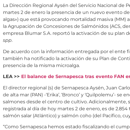
La Dirección Regional Aysén del Servicio Nacional de P
martes 2 de enero la presencia de un nuevo evento de
algas») que está provocando mortalidad masiva (MM) al 
la Agrupación de Concesiones de Salmónidos (ACS, den
empresa Blumar S.A. reportó la activación de su plan d
spp
.
De acuerdo con la información entregada por el ente fi
también ha notificado la activación de su Plan de Cont
presencia de la misma microalga.
LEA >>
El balance de Sernapesca tras evento FAN e
El director regional (s) de Sernapesca Aysén, Juan Carlo
de alta mar (PAN) -‘Erika’, ‘Bronco’ y ‘Quilpolemu’- se
salmones desde el centro de cultivo. Adicionalmente, se
registrada al día de hoy martes 2 de enero, es de 2.854
salmón salar (Atlántico) y salmón coho (del Pacífico, c
“Como Sernapesca hemos estado fiscalizando el cumpli