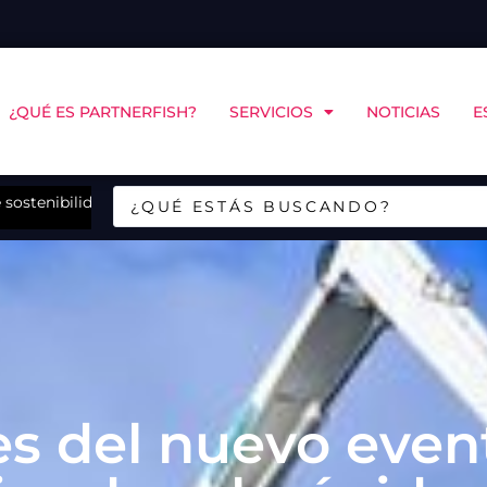
¿QUÉ ES PARTNERFISH?
SERVICIOS
NOTICIAS
E
sostenibilidad de Landes en Chiloé
CINCO Chile y COPAS Coastal abrirán en Puerto Mo
es del nuevo even