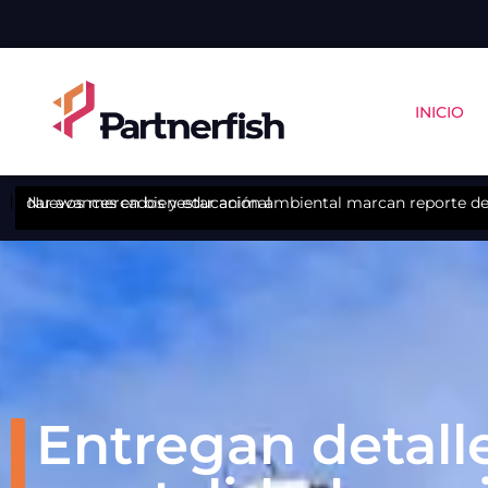
INICIO
abordar avances en bienestar animal
Nuevos mercados y educación ambiental marcan reporte de 
Entregan detall