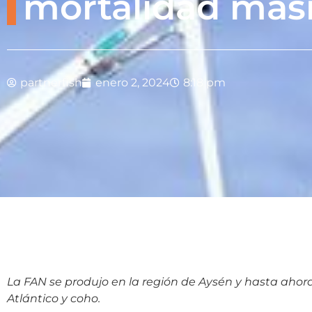
mortalidad mas
partnerfish
enero 2, 2024
8:18 pm
La FAN se produjo en la región de Aysén y hasta ahor
Atlántico y coho.