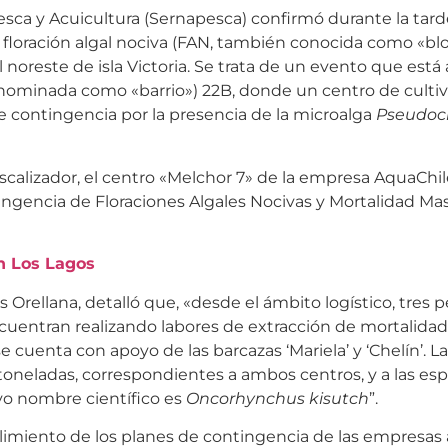
esca y Acuicultura (Sernapesca) confirmó durante la tard
 floración algal nociva (FAN, también conocida como «b
noreste de isla Victoria. Se trata de un evento que está
ominada como «barrio») 22B, donde un centro de cultiv
e contingencia por la presencia de la microalga
Pseudoc
scalizador, el centro «Melchor 7» de la empresa AquaChil
ingencia de Floraciones Algales Nocivas y Mortalidad Mas
n Los Lagos
s Orellana, detalló que, «desde el ámbito logístico, tres
 encuentran realizando labores de extracción de mortalida
 cuenta con apoyo de las barcazas ‘Mariela’ y ‘Chelín’. L
 toneladas, correspondientes a ambos centros, y a las es
uyo nombre científico es
Oncorhynchus kisutch
”.
miento de los planes de contingencia de las empresas 