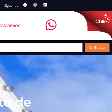
Síguenos
SCRÍBENOS
ntt debate sobre remoción de carbono marino
Multi X y el Centro de Negocios Sercotec
Buscar
to de