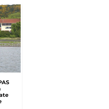
ACUICULTURA
PAS
Multi X y el Centro de
n
Negocios Sercotec
ate
Puerto Aysén lanzan
e
segunda versión de Red
Pyme Aysén