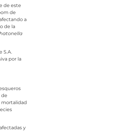
e de este
loom de
 afectando a
o de la
hatonella
e S.A.
iva por la
 pesqueros
d de
a mortalidad
pecies
afectadas y