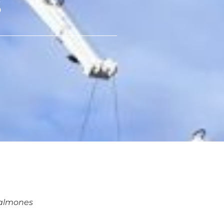
s
salmones