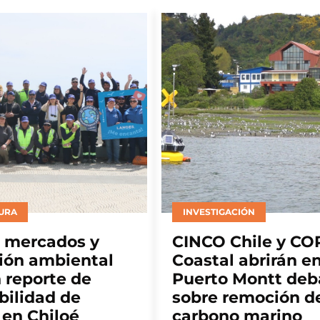
TURA
INVESTIGACIÓN
 mercados y
CINCO Chile y CO
ión ambiental
Coastal abrirán e
 reporte de
Puerto Montt deb
bilidad de
sobre remoción d
 en Chiloé
carbono marino