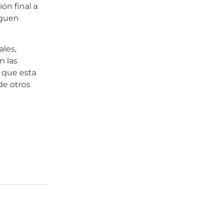
ón final a
iguen
ales,
n las
 que esta
de otros