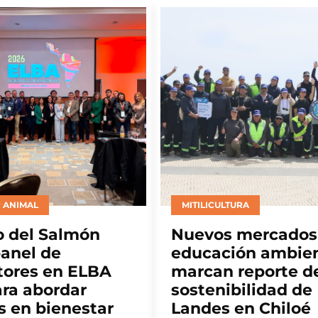
TURA
INVESTIGACIÓN
 mercados y
CINCO Chile y CO
ión ambiental
Coastal abrirán e
 reporte de
Puerto Montt deb
bilidad de
sobre remoción d
 en Chiloé
carbono marino