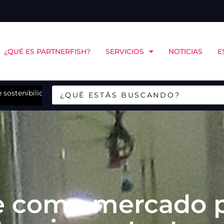
¿QUÉ ES PARTNERFISH?
SERVICIOS
NOTICIAS
E
sostenibilidad de Landes en Chiloé
CINCO Chile y COPAS Coastal abrirán en Puerto Mo
re como mercado p