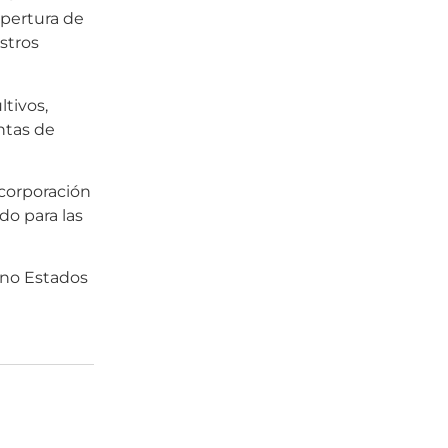
apertura de
stros
tivos,
entas de
ncorporación
do para las
ino Estados