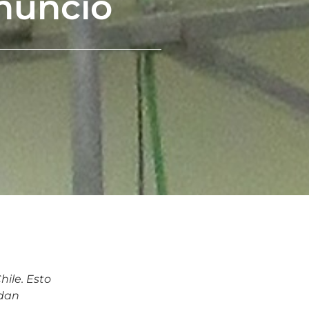
anuncio
ile. Esto
edan