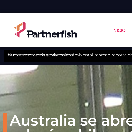
INICIO
abordar avances en bienestar animal
Nuevos mercados y educación ambiental marcan reporte de 
Australia se ab