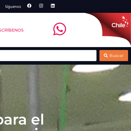
Síguenos
SCRÍBENOS
ntt debate sobre remoción de carbono marino
Multi X y el Centro de Negocios Sercotec
Buscar
ara el