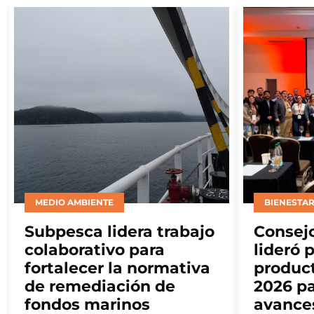
BIENESTAR ANIMAL
MITILICUL
Consejo del Salmón
Nuevos
lideró panel de
educac
productores en ELBA
marcan
2026 para abordar
sosteni
avances en bienestar
Landes