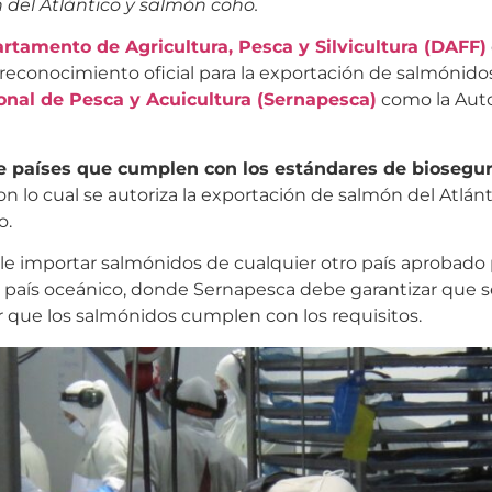
 del Atlántico y salmón coho.
rtamento de Agricultura, Pesca y Silvicultura (DAFF)
 reconocimiento oficial para la exportación de salmónido
onal de Pesca y Acuicultura (Sernapesca)
como la Aut
 de países que cumplen con los estándares de biosegu
con lo cual se autoriza la exportación de salmón del Atlánt
o.
e importar salmónidos de cualquier otro país aprobado 
al país oceánico, donde Sernapesca debe garantizar que 
mar que los salmónidos cumplen con los requisitos.