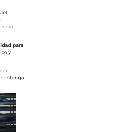
del
s
oridad
ridad para
ico y
por
se obtenga