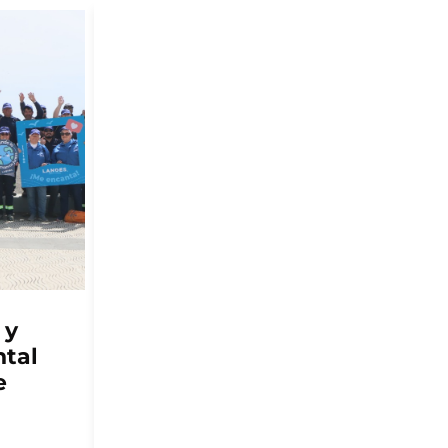
ACUICULTURA
PAS
Multi X y el Centro de
n
Negocios Sercotec
ate
Puerto Aysén lanzan
e
segunda versión de Red
Pyme Aysén