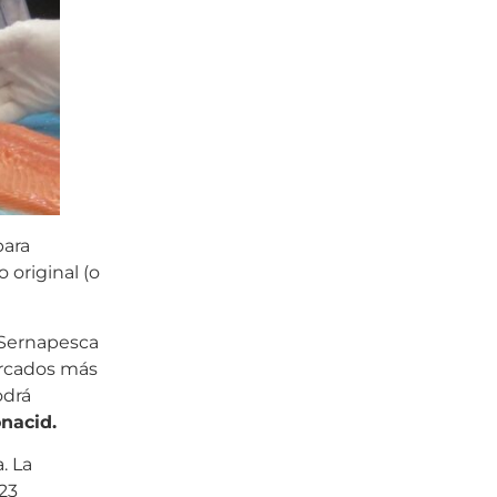
para
 original (o
e Sernapesca
ercados más
odrá
nacid.
. La
023