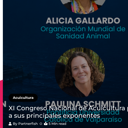
Acuicultura
XI Congreso Nacional de Acuicultura
a sus principales exponentes
By
Partnerfish
5 Min read