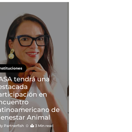
Instituciones
ASA tendrá una
estacada
articipación en
ncuentro
atinoamericano de
ienestar Animal
By
Partnerfish
3 Min read