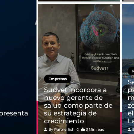
M
Empresas
S
Sudvet incorpora a
p
nuevo gerente de
mi
salud como parte de
z
 presenta
su estrategia de
e
crecimiento
L
By
Partnerfish
3 Min read