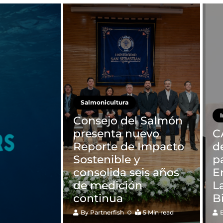
Salmonicultura
Consejo del Salmón
presenta nuevo
C
Reporte de Impacto
d
Sostenible y
p
consolida seis años
E
de medición
L
continua
B
By
Partnerfish
5 Min read