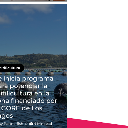
itilicultura
e inicia programa
ara potenciar la
tilicultura en la
ona financiado por
l GORE de Los
agos
By
Partnerfish
4 Min read