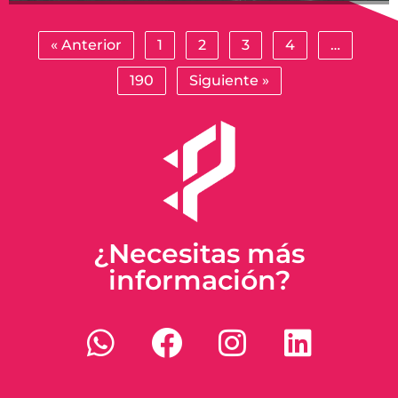
« Anterior
1
2
3
4
…
190
Siguiente »
¿Necesitas más
información?