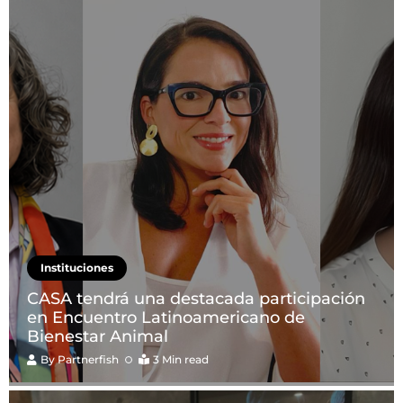
Instituciones
CASA tendrá una destacada participación
en Encuentro Latinoamericano de
Bienestar Animal
By
Partnerfish
3 Min read