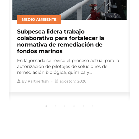
BIENESTAR ANIMAL
Consejo del Salmón lideró panel de
productores en ELBA 2026 para
abordar avances en bienestar
animal
Como auspiciador del Encuentro
a
Latinoamericano de Bienestar Animal (ELBA
2026), el gremio impulsó una instancia de
conversación que reunió a...
By
Partnerfish
agosto 7, 2026