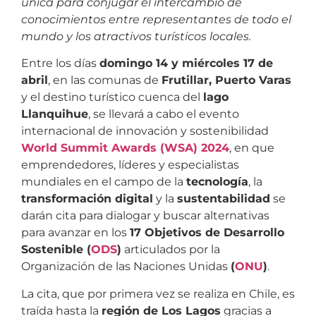
única para conjugar el intercambio de
conocimientos entre representantes de todo el
mundo y los atractivos turísticos locales.
Entre los días
domingo 14 y miércoles 17 de
abril
, en las comunas de
Frutillar, Puerto Varas
y el destino turístico cuenca del
lago
Llanquihue
, se llevará a cabo el evento
internacional de innovación y sostenibilidad
World Summit Awards (WSA) 2024
, en que
emprendedores, líderes y especialistas
mundiales en el campo de la
tecnología
, la
transformación digital
y la
sustentabilidad
se
darán cita para dialogar y buscar alternativas
para avanzar en los
17 Objetivos de Desarrollo
Sostenible (
ODS
)
articulados por la
Organización de las Naciones Unidas
(
ONU
)
.
La cita, que por primera vez se realiza en Chile, es
traída hasta la
región de Los Lagos
gracias a