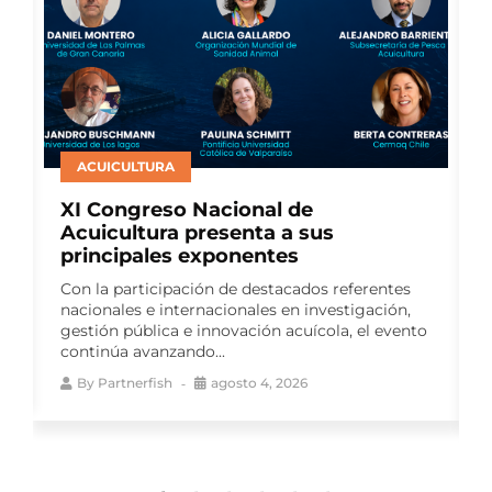
SALMONICULTURA
Consejo del Salmón presenta nuevo
Reporte de Impacto Sostenible y
consolida seis años de medición
continua
El sexto Reporte de Impacto Sostenible reúne
o
más de 140 indicadores y da continuidad a un
ejercicio de transparencia activa...
By
Partnerfish
agosto 4, 2026