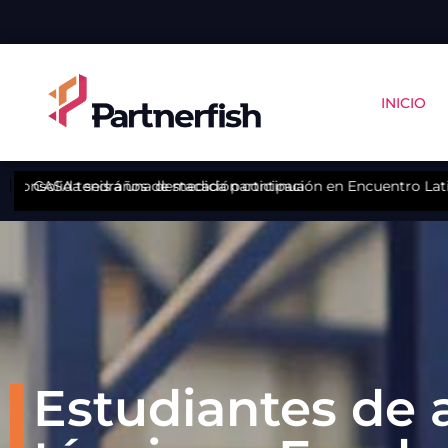
INICIO
 consolida seis años de medición continua
CASA tendrá una destacada participación en Encuentro Lat
Estudiantes de a