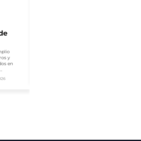
a
Se inicia programa para
 salud
potenciar la
mitilicultura en la zona
financiado por el GORE
de Los Lagos
 Imilan,
Iniciativa busca fortalecer la cadena de
narias por
valor de la mitilicultura en la región de
e y
Los Lagos mediante la transferencia
utivas...
de...
6
By
Partnerfish
julio 30, 2026