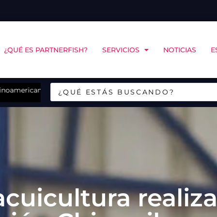
¿QUÉ ES PARTNERFISH?
SERVICIOS
NOTICIAS
E
inoamericano de Bienestar Animal
Sudvet incorpora a nuevo gerente de salud como pa
cuicultura realiza