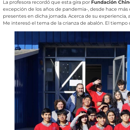
La profesora recordó que esta gira por
Fundación Chin
excepción de los años de pandemia-, desde hace más 
presentes en dicha jornada. Acerca de su experiencia, a
Me interesó el tema de la crianza de abalón. El tiempo