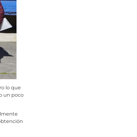
ro lo que
go un poco
almente
 obtención