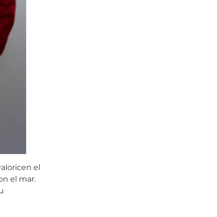
aloricen el
on el mar.
su