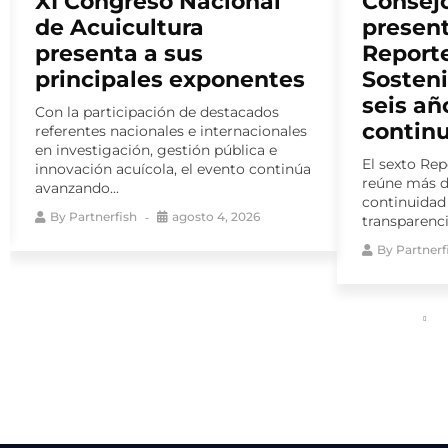
Consejo del Salmón
CASA t
presenta nuevo
destac
Reporte de Impacto
partici
Sostenible y consolida
Encuen
seis años de medición
Latino
continua
Bienes
El sexto Reporte de Impacto Sostenible
ELBA 2026 c
reúne más de 140 indicadores y da
programa de
continuidad a un ejercicio de
espacios de
transparencia activa...
fortalecer el
By
Partnerfish
agosto 4, 2026
By
Partnerf