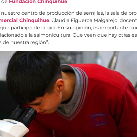
s de
Fundación Chinquihue
.
de nuestro centro de producción de semillas, la sala de pr
mercial Chinquihue
. Claudia Figueroa Malgarejo, docen
ue participó de la gira. En su opinión, es importante qu
elacionado a la salmonicultura. Que vean que hay otras e
as de nuestra región”.