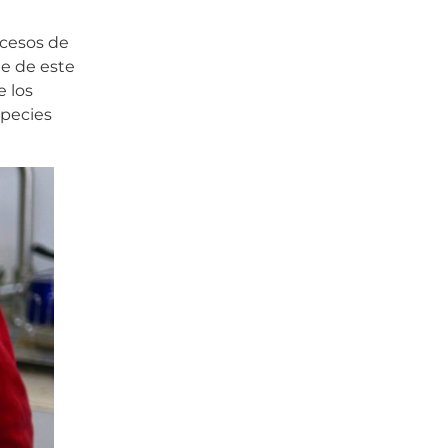
ocesos de
te de este
e los
species