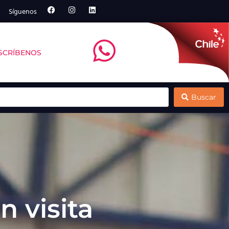
Síguenos
SCRÍBENOS
rte de su estrategia de crecimiento
Se inicia programa para potenciar la mitili
Buscar
n visita