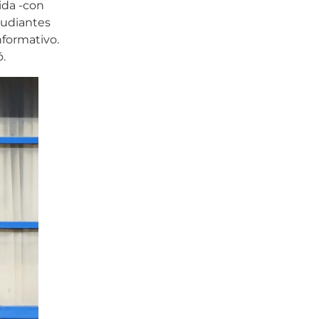
ida -con
tudiantes
nformativo.
ó.