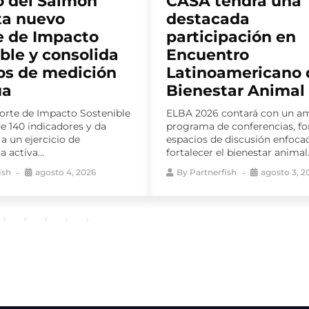
endrá una
Sudvet incorpora 
ada
nuevo gerente de
pación en
como parte de su
tro
estrategia de
americano de
crecimiento
tar Animal
El médico veterinario Marcelo
Licenciado en Ciencias Veteri
ontará con un amplio
la Universidad Austral de Chil
 conferencias, foros y
Diplomado en Habilidades Ejec
 discusión enfocados en
 bienestar animal...
By
Partnerfish
julio 31, 202
ish
agosto 3, 2026