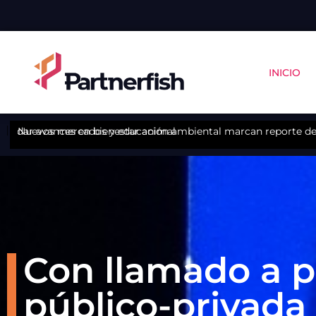
INICIO
biental marcan reporte de sostenibilidad de Landes en Chiloé
CINCO Chile y COPAS Co
Con llamado a p
público-privada 