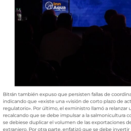
Bitrán también expuso que persisten fallas de coordinació
indicando que «existe una «visión de corto plazo de ac
regulatorio». Por último, el exministro llamó a relanzar
recalcando que se debe impulsar a la salmonicultura 
se debiese duplicar el volumen de las exportaciones del
extranjero. Por otra parte, enfatizó que se debe inverti