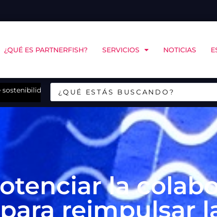
¿QUÉ ES PARTNERFISH?
SERVICIOS
NOTICIAS
E
astal abrirán en Puerto Montt debate sobre remoción de carb
Multi X y el C
otenciar la colab
para reimpulsar l