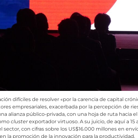
n difíciles de resolver «por la carencia de capital crónic
tores empresariales, exacerbada por la percepción de ries
 una alianza público-privada, con una hoja de ruta hacia e
como
cluster
exportador virtuoso. A su juicio, de aquí a 15
 sector, con cifras sobre los US$16.000 millones en envío
r en la promoción de la innovación para la productividad,