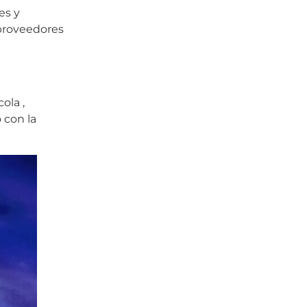
es y
 proveedores
ola ,
 con la