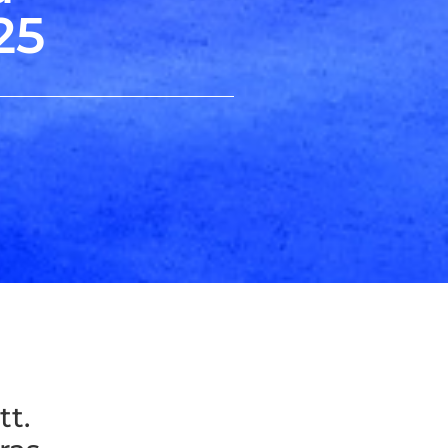
25
tt.