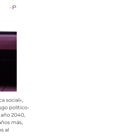
a social»,
go político-
l año 2040,
 años más,
s al