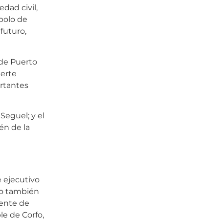
edad civil,
 polo de
 futuro,
 de Puerto
uerte
ortantes
Seguel; y el
én de la
e ejecutivo
omo también
dente de
e de Corfo,