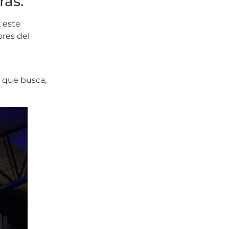
ras.
, este
ores del
, que busca,