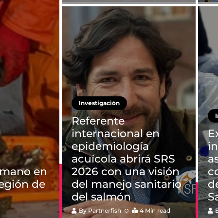
Investigación
Referente
internacional en
E
epidemiología
i
acuícola abrirá SRS
a
humano en
2026 con una visión
c
región de
del manejo sanitario
d
del salmón
S
By
Partnerfish
4 Min read