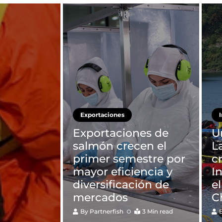
Exportaciones
Exportaciones de
U
salmón crecen el
L
primer semestre por
c
mayor eficiencia y
I
diversificación de
el
mercados
C
By
Partnerfish
3 Min read