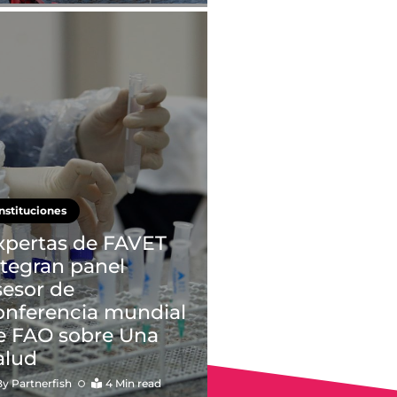
Instituciones
xpertas de FAVET
ntegran panel
sesor de
onferencia mundial
e FAO sobre Una
alud
By
Partnerfish
4 Min read