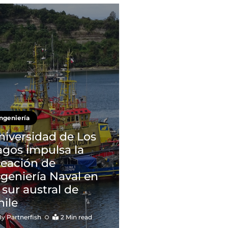
Ingeniería
niversidad de Los
agos impulsa la
reación de
ngeniería Naval en
 sur austral de
hile
By
Partnerfish
2 Min read