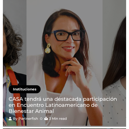
Instituciones
CASA tendrá una destacada participación
en Encuentro Latinoamericano de
Bienestar Animal
By
Partnerfish
3 Min read