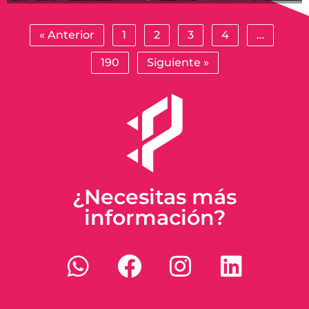
« Anterior
1
2
3
4
…
190
Siguiente »
¿Necesitas más
información?