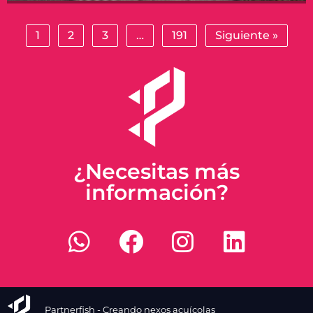
1
2
3
…
191
Siguiente »
¿Necesitas más
información?
Partnerfish - Creando nexos acuícolas