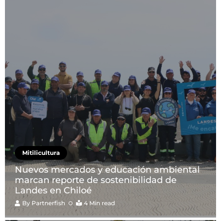
Mitilicultura
Nuevos mercados y educación ambiental
marcan reporte de sostenibilidad de
Landes en Chiloé
By
Partnerfish
4 Min read