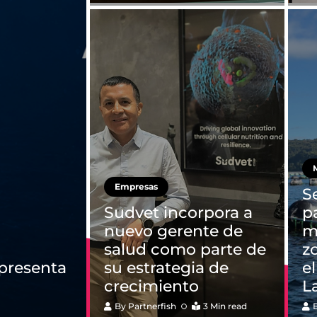
M
Empresas
S
Sudvet incorpora a
p
nuevo gerente de
mi
salud como parte de
z
 presenta
su estrategia de
e
crecimiento
L
By
Partnerfish
3 Min read