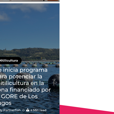
itilicultura
e inicia programa
ara potenciar la
tilicultura en la
ona financiado por
l GORE de Los
agos
By
Partnerfish
4 Min read