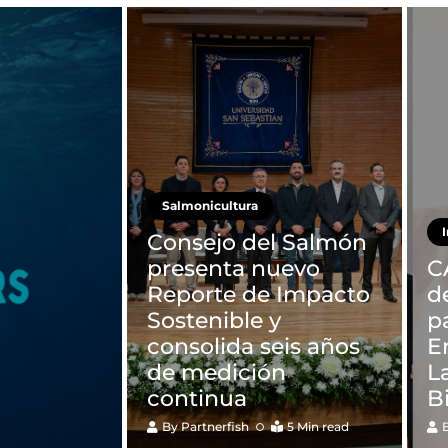
Salmonicultura
Consejo del Salmón
presenta nuevo
C
Reporte de Impacto
d
Sostenible y
p
consolida seis años
E
de medición
L
continua
B
By
Partnerfish
5 Min read