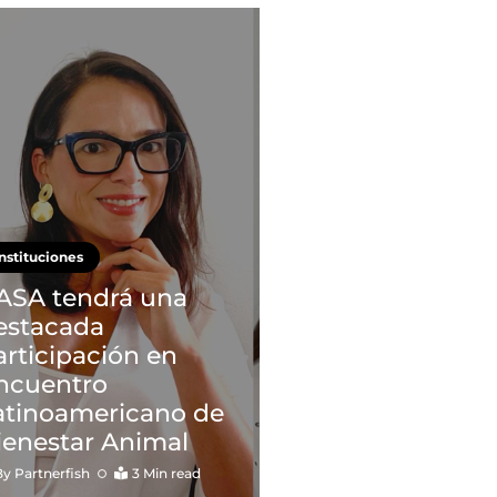
Instituciones
ASA tendrá una
estacada
articipación en
ncuentro
atinoamericano de
ienestar Animal
By
Partnerfish
3 Min read