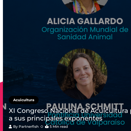
Acuicultura
XI Congreso Nacional de Acuicultura
a sus principales exponentes
By
Partnerfish
5 Min read