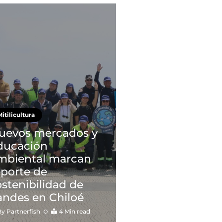
itilicultura
uevos mercados y
ducación
mbiental marcan
eporte de
ostenibilidad de
andes en Chiloé
By
Partnerfish
4 Min read