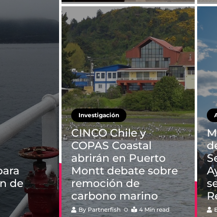
Investigación
CINCO Chile y
M
COPAS Coastal
d
abrirán en Puerto
S
para
Montt debate sobre
A
ón de
remoción de
s
carbono marino
R
By
Partnerfish
4 Min read