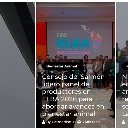
Bienestar Animal
M
Consejo del Salmón
N
lideró panel de
e
productores en
a
ELBA 2026 para
r
abordar avances en
s
bienestar animal
L
By
Partnerfish
3 Min read