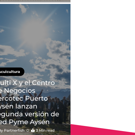
Acuicultura
ulti X y el Centro
e Negocios
ercotec Puerto
ysén lanzan
egunda versión de
ed Pyme Aysén
By
Partnerfish
3 Min read