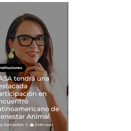
Instituciones
ASA tendrá una
estacada
articipación en
ncuentro
atinoamericano de
ienestar Animal
By
Partnerfish
3 Min read