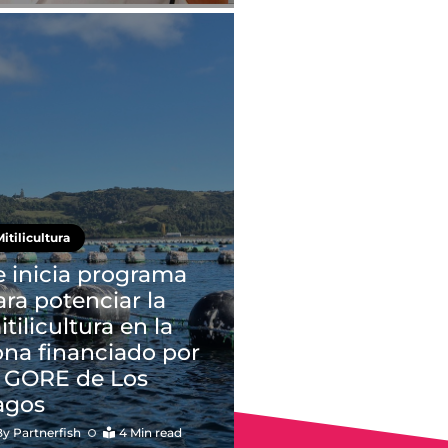
itilicultura
e inicia programa
ara potenciar la
tilicultura en la
ona financiado por
l GORE de Los
agos
By
Partnerfish
4 Min read