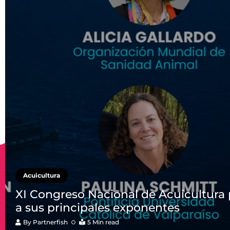
Acuicultura
XI Congreso Nacional de Acuicultura
a sus principales exponentes
By
Partnerfish
5 Min read