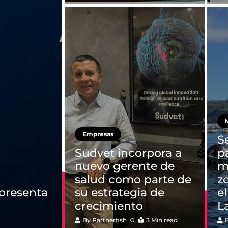
M
Empresas
S
Sudvet incorpora a
p
nuevo gerente de
mi
salud como parte de
z
 presenta
su estrategia de
e
crecimiento
L
By
Partnerfish
3 Min read