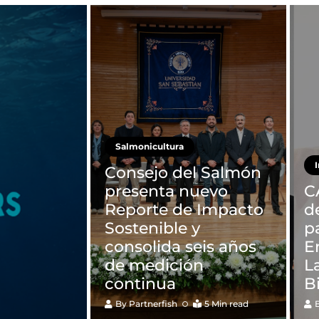
Salmonicultura
Consejo del Salmón
presenta nuevo
C
Reporte de Impacto
d
Sostenible y
p
consolida seis años
E
de medición
L
continua
B
By
Partnerfish
5 Min read