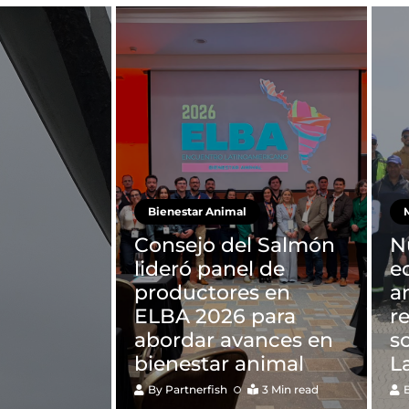
Bienestar Animal
M
Consejo del Salmón
N
lideró panel de
e
productores en
a
ELBA 2026 para
r
abordar avances en
s
bienestar animal
L
By
Partnerfish
3 Min read