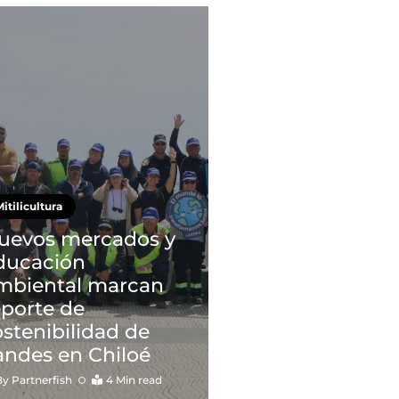
itilicultura
uevos mercados y
ducación
mbiental marcan
eporte de
ostenibilidad de
andes en Chiloé
By
Partnerfish
4 Min read