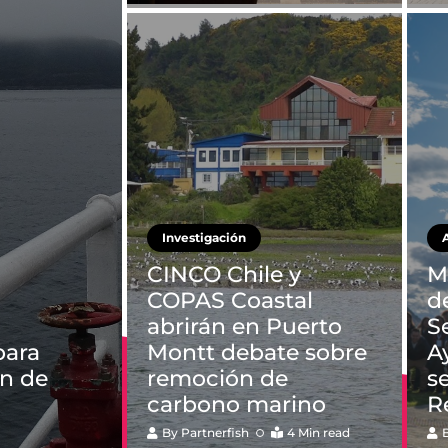
Investigación
CINCO Chile y
M
COPAS Coastal
d
abrirán en Puerto
S
para
Montt debate sobre
A
ón de
remoción de
s
carbono marino
R
By
Partnerfish
4 Min read