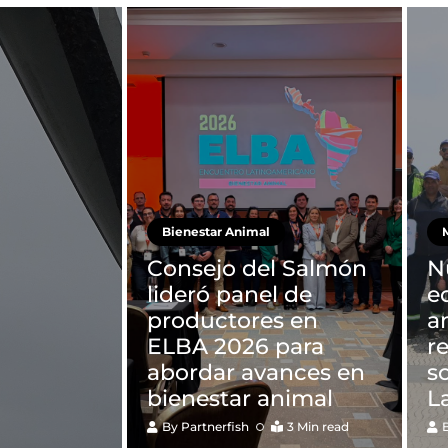
Bienestar Animal
M
Consejo del Salmón
N
lideró panel de
e
productores en
a
ELBA 2026 para
r
abordar avances en
s
bienestar animal
L
By
Partnerfish
3 Min read