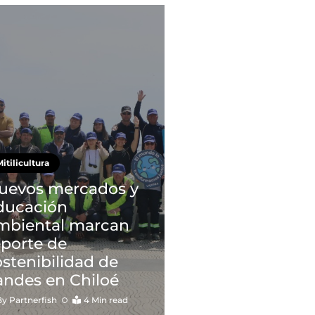
itilicultura
uevos mercados y
ducación
mbiental marcan
eporte de
ostenibilidad de
andes en Chiloé
By
Partnerfish
4 Min read