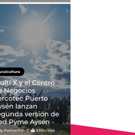
Acuicultura
ulti X y el Centro
e Negocios
ercotec Puerto
ysén lanzan
egunda versión de
ed Pyme Aysén
By
Partnerfish
3 Min read