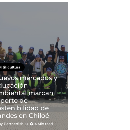
itilicultura
uevos mercados y
ducación
mbiental marcan
eporte de
ostenibilidad de
andes en Chiloé
By
Partnerfish
4 Min read