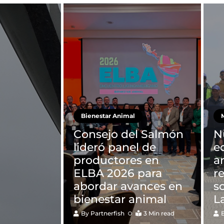
Bienestar Animal
M
Consejo del Salmón
N
lideró panel de
e
productores en
a
ELBA 2026 para
r
abordar avances en
s
bienestar animal
L
By
Partnerfish
3 Min read