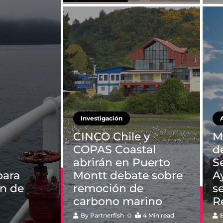
Investigación
CINCO Chile y
M
COPAS Coastal
d
abrirán en Puerto
S
para
Montt debate sobre
A
ón de
remoción de
s
carbono marino
R
By
Partnerfish
4 Min read