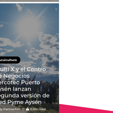
Acuicultura
ulti X y el Centro
e Negocios
ercotec Puerto
ysén lanzan
egunda versión de
ed Pyme Aysén
By
Partnerfish
3 Min read