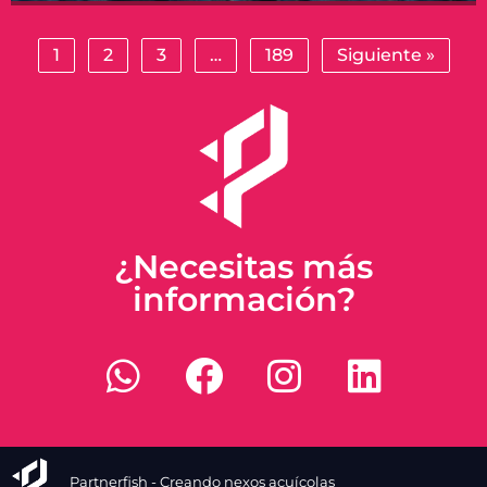
1
2
3
…
189
Siguiente »
¿Necesitas más
información?
Partnerfish - Creando nexos acuícolas