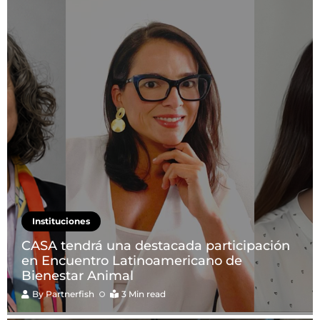
Instituciones
CASA tendrá una destacada participación
en Encuentro Latinoamericano de
Bienestar Animal
By
Partnerfish
3 Min read