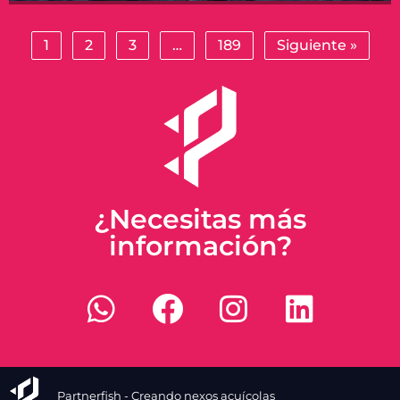
1
2
3
…
189
Siguiente »
¿Necesitas más
información?
Partnerfish - Creando nexos acuícolas