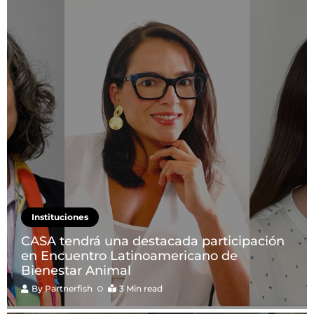
Instituciones
CASA tendrá una destacada participación
en Encuentro Latinoamericano de
Bienestar Animal
By
Partnerfish
3 Min read