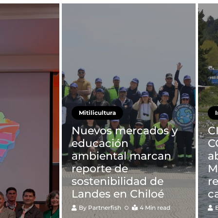
Mitilicultura
Nuevos mercados y
C
educación
C
ambiental marcan
a
reporte de
M
sostenibilidad de
r
Landes en Chiloé
c
By
Partnerfish
4 Min read