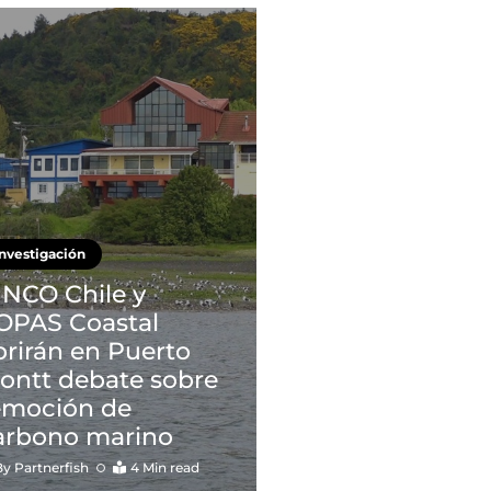
Investigación
INCO Chile y
OPAS Coastal
brirán en Puerto
ontt debate sobre
emoción de
arbono marino
By
Partnerfish
4 Min read