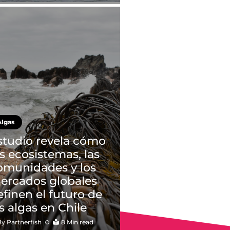
Algas
studio revela cómo
os ecosistemas, las
omunidades y los
ercados globales
efinen el futuro de
as algas en Chile
By
Partnerfish
8 Min read