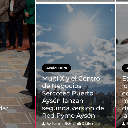
Acuicultura
Multi X y el Centro
E
de Negocios
l
Sercotec Puerto
c
Aysén lanzan
m
dar
segunda versión de
d
Red Pyme Aysén
l
By
Partnerfish
3 Min read