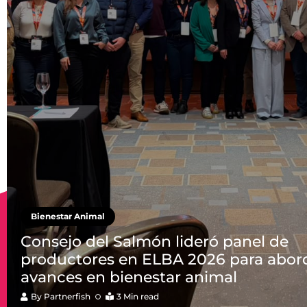
Bienestar Animal
Consejo del Salmón lideró panel de
productores en ELBA 2026 para abor
avances en bienestar animal
By
Partnerfish
3 Min read