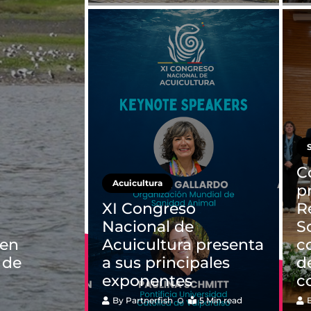
C
Acuicultura
p
XI Congreso
R
Nacional de
S
 en
Acuicultura presenta
c
 de
a sus principales
d
exponentes
c
By
Partnerfish
5 Min read