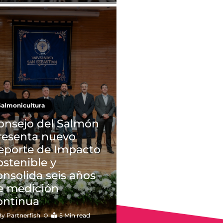
Salmonicultura
onsejo del Salmón
resenta nuevo
eporte de Impacto
ostenible y
onsolida seis años
e medición
ontinua
By
Partnerfish
5 Min read