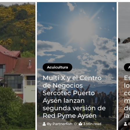
Acuicultura
Multi X y el Centro
E
de Negocios
l
Sercotec Puerto
c
Aysén lanzan
m
segunda versión de
d
Red Pyme Aysén
l
By
Partnerfish
3 Min read