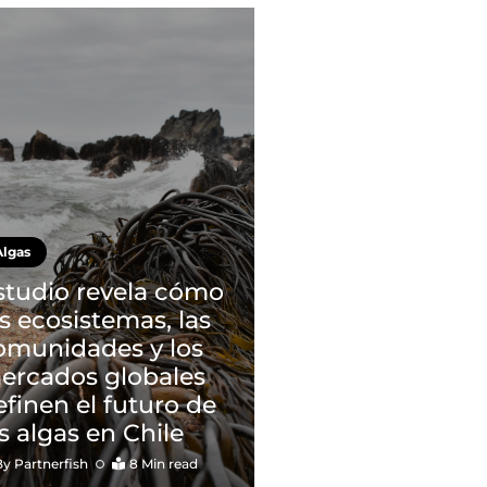
Algas
studio revela cómo
os ecosistemas, las
omunidades y los
ercados globales
efinen el futuro de
as algas en Chile
By
Partnerfish
8 Min read