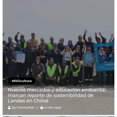
Mitilicultura
Nuevos mercados y educación ambiental
marcan reporte de sostenibilidad de
Landes en Chiloé
By
Partnerfish
4 Min read