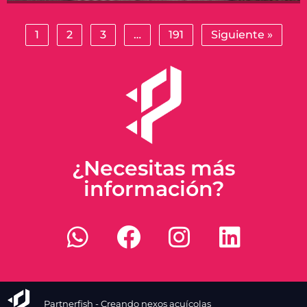
1
2
3
…
191
Siguiente »
¿Necesitas más
información?
Partnerfish - Creando nexos acuícolas