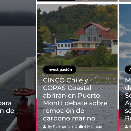
Investigación
CINCO Chile y
M
COPAS Coastal
d
abrirán en Puerto
S
para
Montt debate sobre
A
ón de
remoción de
s
carbono marino
R
By
Partnerfish
4 Min read