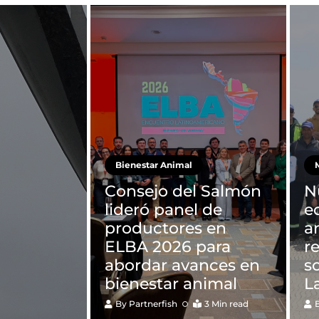
Bienestar Animal
M
Consejo del Salmón
N
lideró panel de
e
productores en
a
ELBA 2026 para
r
abordar avances en
s
bienestar animal
L
By
Partnerfish
3 Min read