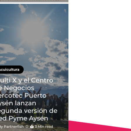
Acuicultura
ulti X y el Centro
e Negocios
ercotec Puerto
ysén lanzan
egunda versión de
ed Pyme Aysén
By
Partnerfish
3 Min read