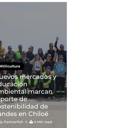
itilicultura
uevos mercados y
ducación
mbiental marcan
eporte de
ostenibilidad de
andes en Chiloé
By
Partnerfish
4 Min read