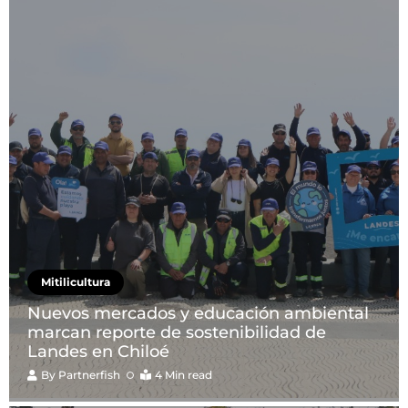
Mitilicultura
Nuevos mercados y educación ambiental
marcan reporte de sostenibilidad de
Landes en Chiloé
By
Partnerfish
4 Min read