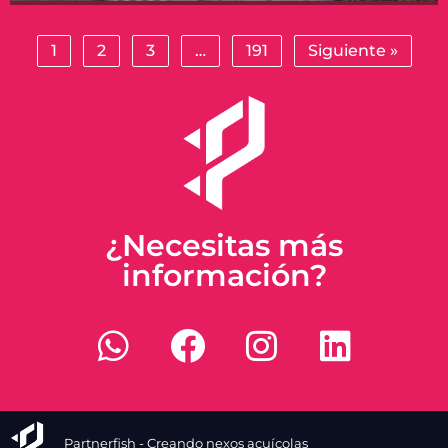
1
2
3
…
191
Siguiente »
¿Necesitas más
información?
Partnerfish - Creando nexos acuícolas