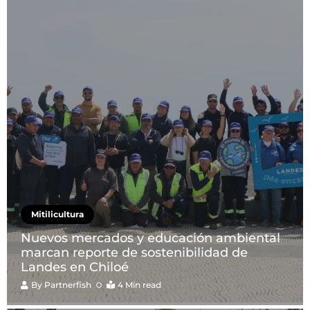
Mitilicultura
Nuevos mercados y educación ambiental
marcan reporte de sostenibilidad de
Landes en Chiloé
By
Partnerfish
4 Min read