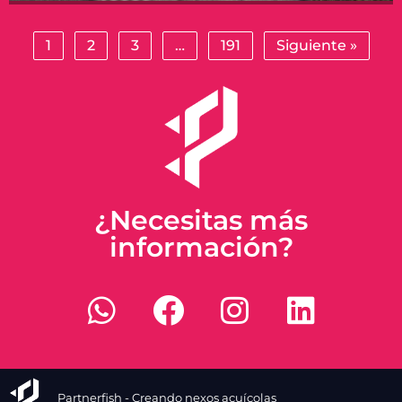
1
2
3
…
191
Siguiente »
¿Necesitas más
información?
Partnerfish - Creando nexos acuícolas