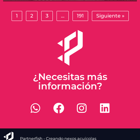
1
2
3
…
191
Siguiente »
¿Necesitas más
información?
Partnerfish - Creando nexos acuícolas