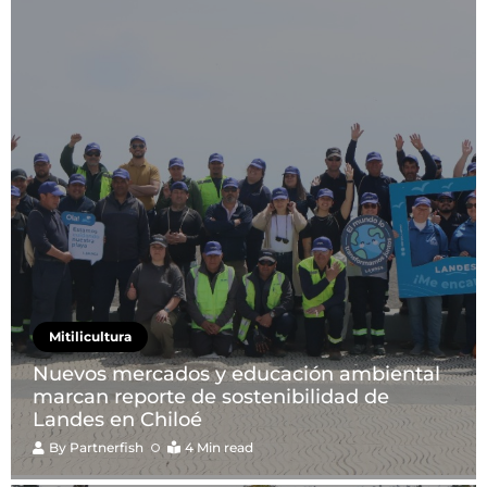
Mitilicultura
Nuevos mercados y educación ambiental
marcan reporte de sostenibilidad de
Landes en Chiloé
By
Partnerfish
4 Min read