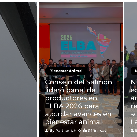
Bienestar Animal
M
Consejo del Salmón
N
lideró panel de
e
productores en
a
ELBA 2026 para
r
abordar avances en
s
bienestar animal
L
By
Partnerfish
3 Min read