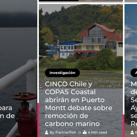
Investigación
CINCO Chile y
M
COPAS Coastal
d
abrirán en Puerto
S
para
Montt debate sobre
A
ón de
remoción de
s
carbono marino
R
By
Partnerfish
4 Min read