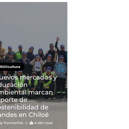
itilicultura
uevos mercados y
ducación
mbiental marcan
eporte de
ostenibilidad de
andes en Chiloé
By
Partnerfish
4 Min read