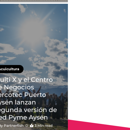
Acuicultura
ulti X y el Centro
e Negocios
ercotec Puerto
ysén lanzan
egunda versión de
ed Pyme Aysén
By
Partnerfish
3 Min read