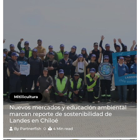
Mitilicultura
Nuevos mercados y educación ambiental
marcan reporte de sostenibilidad de
Landes en Chiloé
By
Partnerfish
4 Min read