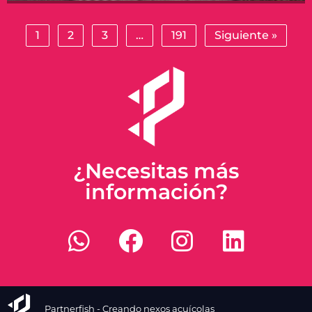
1
2
3
…
191
Siguiente »
¿Necesitas más
información?
Partnerfish - Creando nexos acuícolas